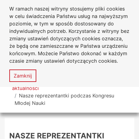
W ramach naszej witryny stosujemy pliki cookies
Uniwersytet
Przejdź do głównego menu
Przejdź do treści
Przejdź do wyszukiwarki
Przejdź do mapy serwisu
w celu świadczenia Państwu usług na najwyższym
Jana Długosza w Częstochowie
poziomie, w tym w sposób dostosowany do
indywidualnych potrzeb. Korzystanie z witryny bez
zmiany ustawień dotyczących cookies oznacza,
że będą one zamieszczane w Państwa urządzeniu
Dekl
końcowym. Możecie Państwo dokonać w każdym
dost
czasie zmiany ustawień dotyczących cookies.
Mapa
serwisu
MENU
Zamknij
Tutaj jesteś
aktualności
Nasze reprezentantki podczas Kongresu
Młodej Nauki
NASZE REPREZENTANTKI