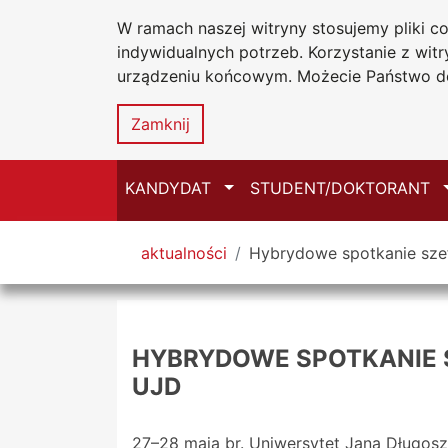
W ramach naszej witryny stosujemy pliki 
Uniwersytet
Przejdź do głównego menu
Przejdź do treści
Przejdź do wyszukiwarki
Przejdź do mapy serwisu
indywidualnych potrzeb. Korzystanie z wi
Jana Długosz
urządzeniu końcowym. Możecie Państwo do
Zamknij
Przełącz
KANDYDAT
STUDENT/DOKTORANT
Tutaj jesteś
aktualności
Hybrydowe spotkanie sz
HYBRYDOWE SPOTKANIE 
UJD
27–28 maja br. Uniwersytet Jana Długos