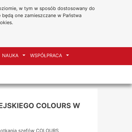
 poziomie, w tym w sposób dostosowany do
Deklaracja dostępności
że będą one zamieszczane w Państwa
okies.
zełącz
Przełącz
Przełącz
NAUKA
WSPÓŁPRACA
EJSKIEGO COLOURS W
 spotkania szefów COLOURS