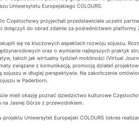
juszu Uniwersytetu Europejskiego COLOURS.
 Częstochowy przyjechali przedstawiciele uczelni partners
eci dołączyli do obrad zdalnie za pośrednictwem platform
kupili się na kluczowych aspektach rozwoju sojuszu. Rozm
iędzynarodowych oraz o wymianie najlepszych praktyk str
yw, takich jak wirtualny tydzień mobilności (Virtual Jour
aty związane z komunikacją, promocją działań projekto
ą sojuszu w długiej perspektywie. Na zakończenie omówion
ojuszu w Paderborn.
cie mieli okazję poznać dziedzictwo kulturowe Częstocho
ru na Jasnej Górze z przewodnikiem.
projektu Uniwersytet Europejski COLOURS (okres realizac