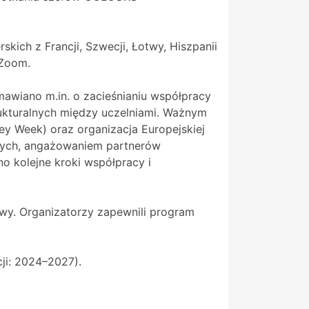
kich z Francji, Szwecji, Łotwy, Hiszpanii
y Zoom.
awiano m.in. o zacieśnianiu współpracy
ukturalnych między uczelniami. Ważnym
ney Week) oraz organizacja Europejskiej
wych, angażowaniem partnerów
o kolejne kroki współpracy i
wy. Organizatorzy zapewnili program
ji: 2024–2027).