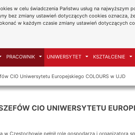
cookies w celu świadczenia Państwu usług na najwyższym
tryny bez zmiany ustawień dotyczących cookies oznacza, 
a w Częstochowie
konać w każdym czasie zmiany ustawień dotyczących co
Mapa serwisu
Przełącz
Przełącz
Przełącz
Pr
PRACOWNIK
UNIWERSYTET
KSZTAŁCENIE
efów CIO Uniwersytetu Europejskiego COLOURS w UJD
SZEFÓW CIO UNIWERSYTETU EUROP
za w Częstochowie pełnił rolę gospodarza i organizatora