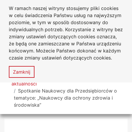
W ramach naszej witryny stosujemy pliki cookies
Uniwersytet
Przejdź do głównego menu
Przejdź do treści
Przejdź do wyszukiwarki
Przejdź do mapy serwisu
w celu świadczenia Państwu usług na najwyższym
Jana Długosza w Częstochowie
poziomie, w tym w sposób dostosowany do
indywidualnych potrzeb. Korzystanie z witryny bez
zmiany ustawień dotyczących cookies oznacza,
że będą one zamieszczane w Państwa urządzeniu
Dekl
końcowym. Możecie Państwo dokonać w każdym
dost
czasie zmiany ustawień dotyczących cookies.
Mapa
serwisu
MENU
Zamknij
Tutaj jesteś
aktualności
Spotkanie Naukowcy dla Przedsiębiorców o
tematyce: „Naukowcy dla ochrony zdrowia i
środowiska”