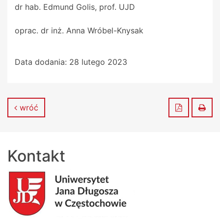
dr hab. Edmund Golis, prof. UJD
oprac. dr inż. Anna Wróbel-Knysak
Data dodania:
28 lutego 2023
Zapisz do
Dru
wróć
Kontakt