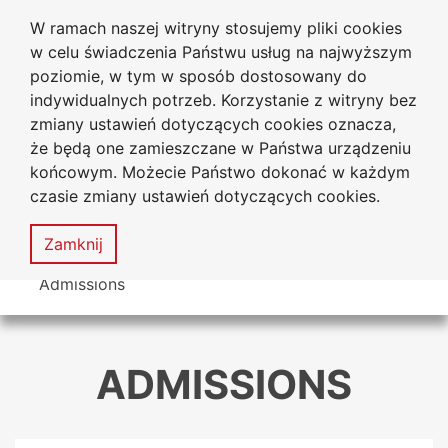
W ramach naszej witryny stosujemy pliki cookies
Jan Dlugosz University
Go to the main menu
Go to content
Go to Search
Go to sitemap
w celu świadczenia Państwu usług na najwyższym
in Czestochowa
poziomie, w tym w sposób dostosowany do
indywidualnych potrzeb. Korzystanie z witryny bez
zmiany ustawień dotyczących cookies oznacza,
że będą one zamieszczane w Państwa urządzeniu
Acces
końcowym. Możecie Państwo dokonać w każdym
stat
czasie zmiany ustawień dotyczących cookies.
Sitemap
MENU
Zamknij
You are here
Admissions
ADMISSIONS