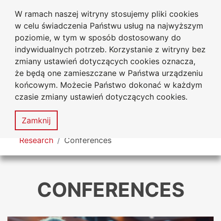
W ramach naszej witryny stosujemy pliki cookies
Jan Dlugosz University
Go to the main menu
Go to content
Go to Search
Go to sitemap
w celu świadczenia Państwu usług na najwyższym
in Czestochowa
poziomie, w tym w sposób dostosowany do
indywidualnych potrzeb. Korzystanie z witryny bez
zmiany ustawień dotyczących cookies oznacza,
że będą one zamieszczane w Państwa urządzeniu
Acces
końcowym. Możecie Państwo dokonać w każdym
stat
czasie zmiany ustawień dotyczących cookies.
Sitemap
MENU
Zamknij
You are here
Research
Conferences
CONFERENCES